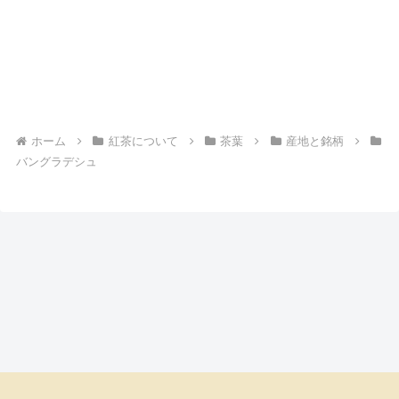
ホーム
紅茶について
茶葉
産地と銘柄
バングラデシュ